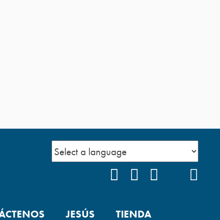
FACEBOOK
INSTAGRAM
YOUTUBE
TIKTOK
POD
ÁCTENOS
JESÚS
TIENDA