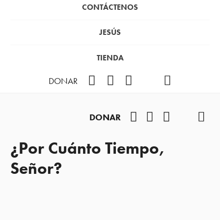
CONTÁCTENOS
JESÚS
TIENDA
Facebook
Instagram
YouTube
TikTok
Podcast
DONAR
Facebook
Instagram
YouTube
TikTok
Pod
DONAR
¿Por Cuánto Tiempo,
Señor?