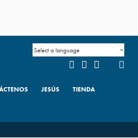
FACEBOOK
INSTAGRAM
YOUTUBE
TIKTOK
POD
ÁCTENOS
JESÚS
TIENDA