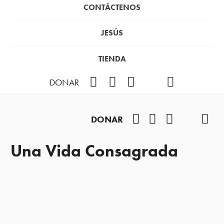
CONTÁCTENOS
JESÚS
TIENDA
Facebook
Instagram
YouTube
TikTok
Podcast
DONAR
Facebook
Instagram
YouTube
TikTok
Pod
DONAR
Una Vida Consagrada