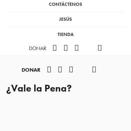
CONTÁCTENOS
JESÚS
TIENDA
Facebook
Instagram
YouTube
TikTok
Podcast
DONAR
Facebook
Instagram
YouTube
TikTok
Podcast
DONAR
¿Vale la Pena?