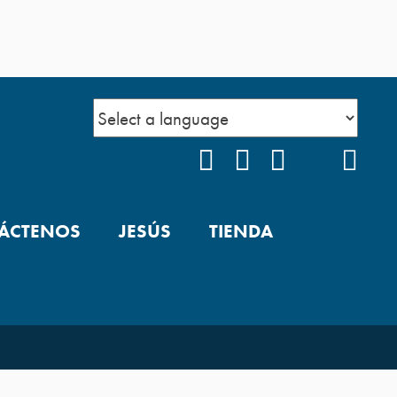
FACEBOOK
INSTAGRAM
YOUTUBE
TIKTOK
POD
ÁCTENOS
JESÚS
TIENDA