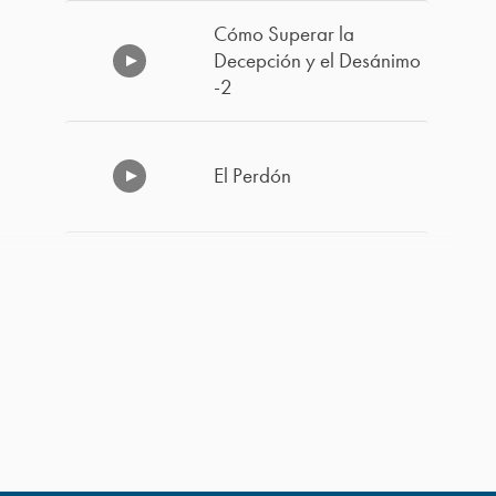
Cómo Superar la
Decepción y el Desánimo
-2
El Perdón
Vivir Listos
Cómo Superar la
Decepción y el Desánimo
-1