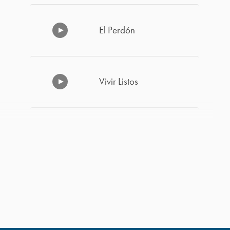
El Perdón
Vivir Listos
Cómo Superar la
Decepción y el Desánimo
-1
Haz Las Cosas a la
Manera de Dios