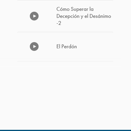
Cómo Superar la
Decepción y el Desánimo
-2
El Perdón
Vivir Listos
Cómo Superar la
Decepción y el Desánimo
-1