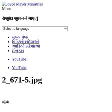
Menu
રોજીંદા જીવનને માણવું
મુખ્ય પેજ
વિડિઓ સંદેશાઓ
ઓડિયો સંદેશાઓ
ઈબુક્સ
YouTube
YouTube
2_671-5.jpg
વહેંચો