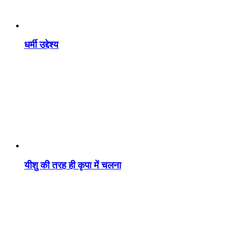
धर्मी उद्देश्य
यीशु की तरह ही कृपा में चलना