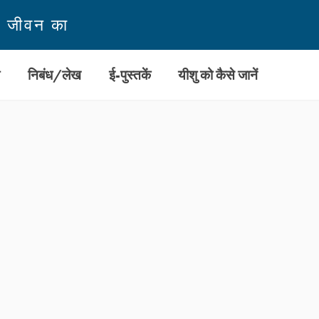
न जीवन का
ी
निबंध/लेख
ई-पुस्तकें
यीशु को कैसे जानें