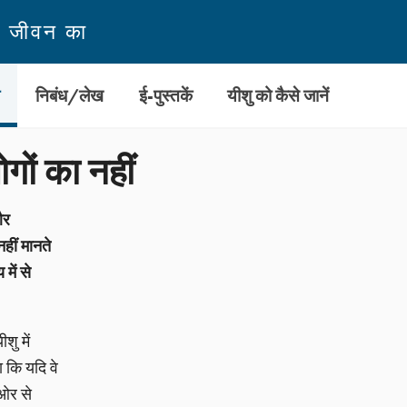
न जीवन का
ी
निबंध/लेख
ई-पुस्तकें
यीशु को कैसे जानें
ों का नहीं
और
हीं मानते
में से
शु में
ा कि यदि वे
 ओर से