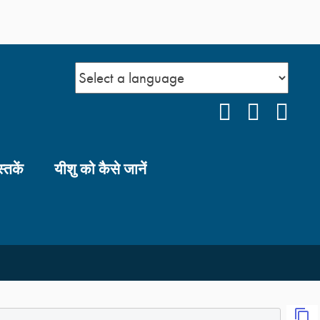
FACEBOOK
YOUTUB
INS
स्तकें
यीशु को कैसे जानें