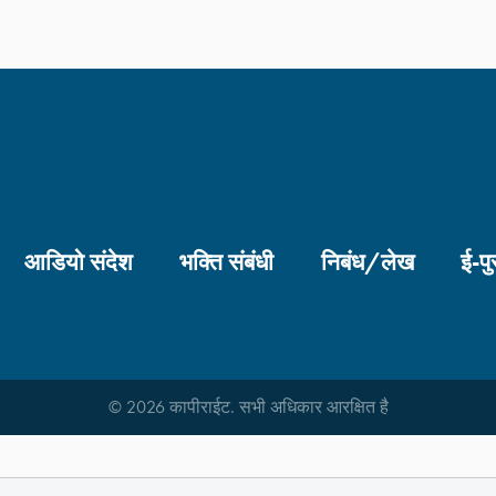
आडियो संदेश
भक्ति संबंधी
निबंध/लेख
ई-पु
© 2026 कापीराईट. सभी अधिकार आरक्षित है