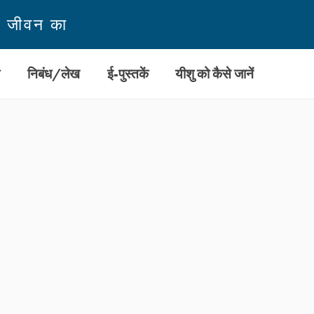
न जीवन का
ी
निबंध/लेख
ई-पुस्तकें
यीशु को कैसे जानें