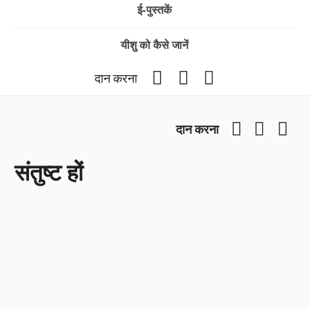
ई-पुस्तकें
यीशु को कैसे जानें
Facebook
YouTube
Instagram
दान करना
Facebook
YouTub
Ins
दान करना
संतुष्ट हों