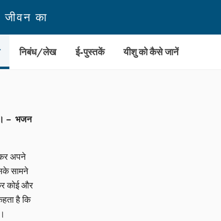
न जीवन का
ी
निबंध/लेख
ई-पुस्तकें
यीशु को कैसे जानें
 हूँ। – भजन
 कर अपने
सके सामने
बढ़कर कोई और
हता है कि
ा।