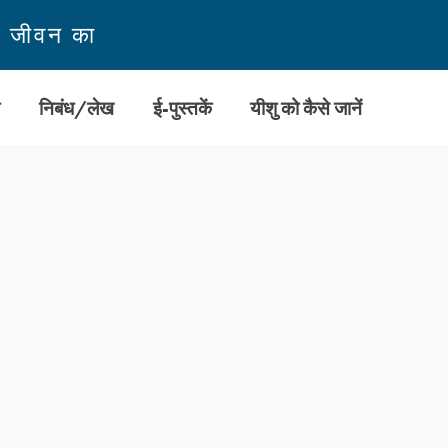
न जीवन का
ी
निबंध/लेख
ई-पुस्तकें
यीशु को कैसे जानें