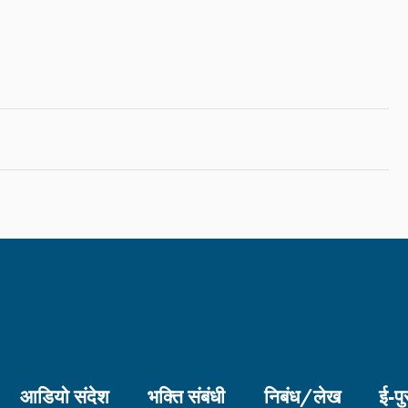
आडियो संदेश
भक्ति संबंधी
निबंध/लेख
ई-पु