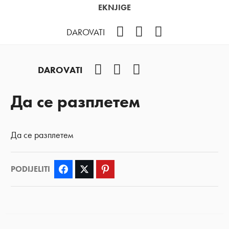
EKNJIGE
Facebook
YouTube
Instagram
DAROVATI
Facebook
YouTube
Instagram
DAROVATI
Да се разплетем
Да се разплетем
PODIJELITI
Facebook
Twitter
Pinterest