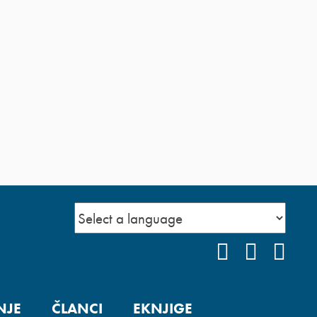
FACEBOOK
YOUTUB
INS
NJE
ČLANCI
EKNJIGE