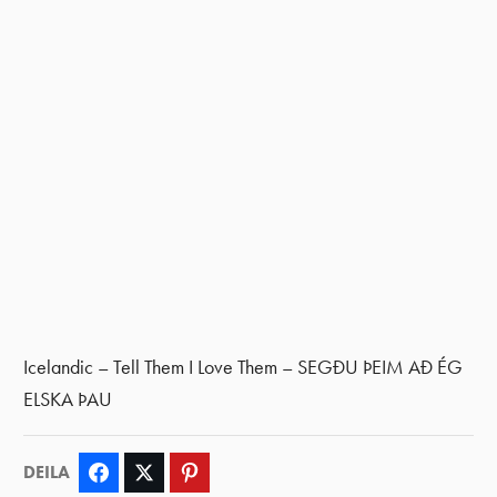
Icelandic – Tell Them I Love Them – SEGÐU ÞEIM AÐ ÉG
ELSKA ÞAU
DEILA
Facebook
Twitter
Pinterest