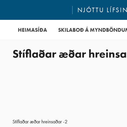
NJÓTTU LÍFSI
HEIMASÍÐA
SKILABOÐ Á MYNDBÖNDU
Stíflaðar æðar hreinsa
Stíflaðar æðar hreinsaðar -2