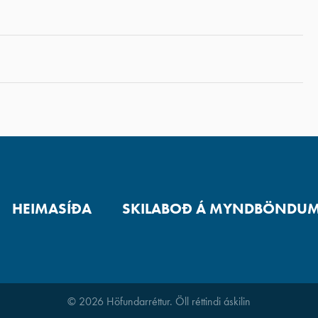
HEIMASÍÐA
SKILABOÐ Á MYNDBÖNDU
© 2026 Höfundarréttur. Öll réttindi áskilin