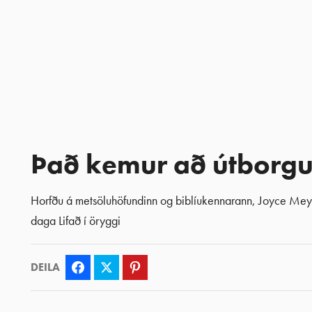
Það kemur að útborg
Horfðu á metsöluhöfundinn og biblíukennarann, Joyce Meyer, 
daga
Lifað í öryggi
DEILA
Facebook
Twitter
Pinterest