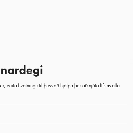
unardegi
veita hvatningu til þess að hjálpa þér að njóta lífsins alla