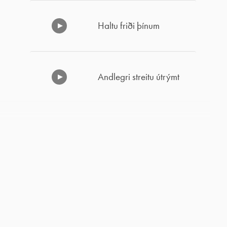
Haltu friði þínum
Andlegri streitu útrýmt