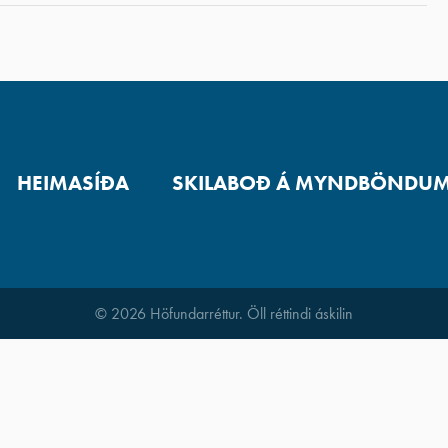
HEIMASÍÐA
SKILABOÐ Á MYNDBÖNDU
© 2026 Höfundarréttur. Öll réttindi áskilin