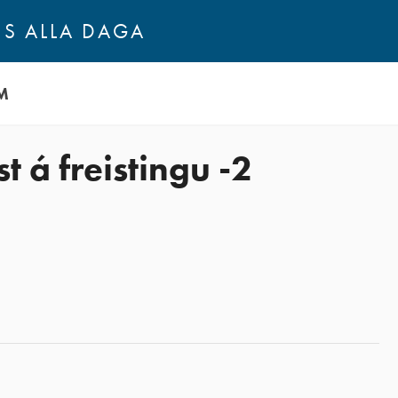
NS ALLA DAGA
M
st á freistingu -2