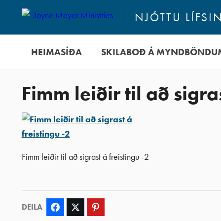
NJÓTTU LÍFSI
HEIMASÍÐA
SKILABOÐ Á MYNDBÖNDU
Fimm leiðir til að sigra
Fimm leiðir til að sigrast á freistingu -2
DEILA
Facebook
Twitter
Pinterest