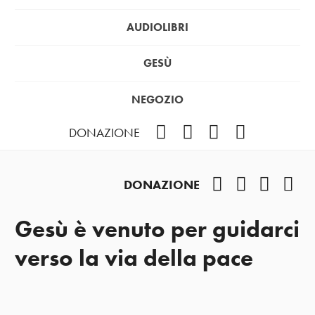
AUDIOLIBRI
GESÙ
NEGOZIO
Facebook
Instagram
YouTube
Podcast
DONAZIONE
Facebook
Instagram
YouTub
Pod
DONAZIONE
Gesù è venuto per guidarci
verso la via della pace