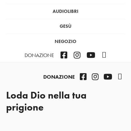
AUDIOLIBRI
GESÙ
NEGOZIO
Facebook
Instagram
YouTube
Podcast
DONAZIONE
Facebook
Instagram
YouTub
Pod
DONAZIONE
Loda Dio nella tua
prigione