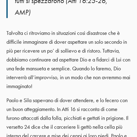
tutti si spezzarono (Atti 16:25-26,
AMP)
Talvolta ci ritroviamo in situazioni così disastrose che è
difficile immaginare di dover aspettare un solo secondo in
più per ricevere un po’ di sollievo e di ristoro. Tuttavia,
dobbiamo continuare ad aspettare Dio e a fidarci di Lui con
una fede mansueta e semplice. Quando lo faremo, Dio
interverrà all’improvviso, in un modo che non avremmo mai
immaginato!
Paolo e Sila sapevano di dover attendere, e lo fecero con
un buon atteggiamento. In Atti 16 si racconta di come
furono attaccati dalla folla, picchiati e gettati in prigione. Il
versetto 24 dice che il carceriere li gettò nella cella più
interna del carcere e mise dei ceppi ai loro piedi. Paolo e