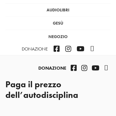
AUDIOLIBRI
GESÙ
NEGOZIO
Facebook
Instagram
YouTube
Podcast
DONAZIONE
Facebook
Instagram
YouTub
Pod
DONAZIONE
Paga il prezzo
dell’autodisciplina