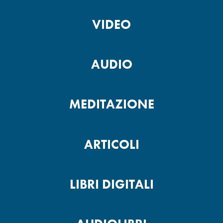
VIDEO
Fai crescere la tua fede -2
AUDIO
Fai crescere la tua fede -1
MEDITAZIONE
Pensieri potenti
ARTICOLI
LIBRI DIGITALI
Pensa di proposito -2