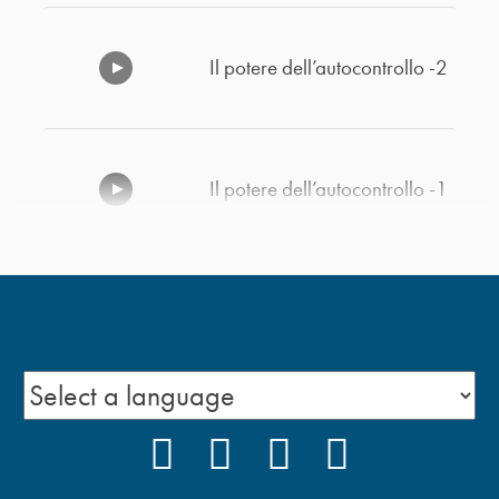
Il potere dell’autocontrollo -2
Il potere dell’autocontrollo -1
Scegli di essere eccellente -2
Scegli di essere eccellente -1
FACEBOOK
INSTAGRAM
YOUTUBE
PODCAST