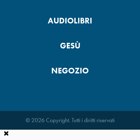
AUDIOLIBRI
Pensa di proposito -2
GESÙ
Pensa di proposito -1
NEGOZIO
Io non temerò -2
© 2026 Copyright. Tutti i diritti riservati
Io non temerò -1