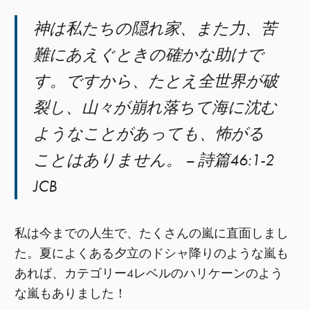
神は私たちの隠れ家、また力、苦
難にあえぐときの確かな助けで
す。ですから、たとえ全世界が破
裂し、山々が崩れ落ちて海に沈む
ようなことがあっても、怖がる
ことはありません。 – 詩篇46:1-2
JCB
私は今までの人生で、たくさんの嵐に直面しまし
た。夏によくある夕立のドシャ降りのような嵐も
あれば、カテゴリー4レベルのハリケーンのよう
な嵐もありました！