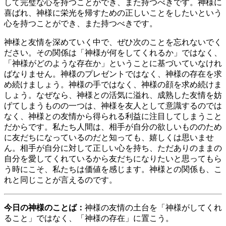
して完璧な心を持つことができ、また持つべきです。神様に
喜ばれ、神様に栄光を帰すための正しいことをしたいという
心を持つことができ、また持つべきです。
神様と友情を深めていく中で、ぜひ次のことを忘れないでく
ださい。その関係は「神様が何をしてくれるか」ではなく、
「神様がどのような存在か」ということに基づいていなけれ
ばなりません。神様のプレゼントではなく、神様の存在を求
め続けましょう。神様の手ではなく、神様の顔を求め続けま
しょう。なぜなら、神様との活気に溢れ、成熟した友情を妨
げてしまうものの一つは、神様を友人として意識するのでは
なく、神様との友情から得られる利益に注目してしまうこと
だからです。私たち人間は、相手が自分の欲しいもののため
に友だちになっているのだと知っても、嬉しくは思いませ
ん。相手が自分に対して正しい心を持ち、ただありのままの
自分を愛してくれているから友だちになりたいと思ってもら
う時にこそ、私たちは価値を感じます。神様との関係も、こ
れと同じことが言えるのです。
今日の神様のことば：
神様の友情の土台を「神様がしてくれ
ること」ではなく、「神様の存在」に置こう。