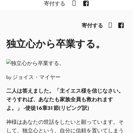
YouTube
Facebook
寄付する
YouTub
Fac
寄付する
独立心から卒業する。
by ジョイス・マイヤー
二人は答えました。「主イエス様を信じなさい。
そうすれば、あなたも家族全員も救われます
よ。」 -使徒16章31節(リビング訳)
神様はあなたの世話をしたいと願っています。そ
して、独立心という、自分に信頼を置いてしまう