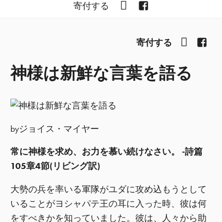
YouTube
Facebook
寄付する
YouTub
Fac
寄付する
神様は新鮮な言葉を語る
byジョイス・マイヤー
常に神様を求め、お力を慕い続けなさい。 -詩篇
105章4節(リビング訳)
大勢の兵を率いる軍隊がユダに攻め込もうとして
いることがヨシャパテ王の耳に入った時、彼は何
をすべきかを知っていました。彼は、人々から助