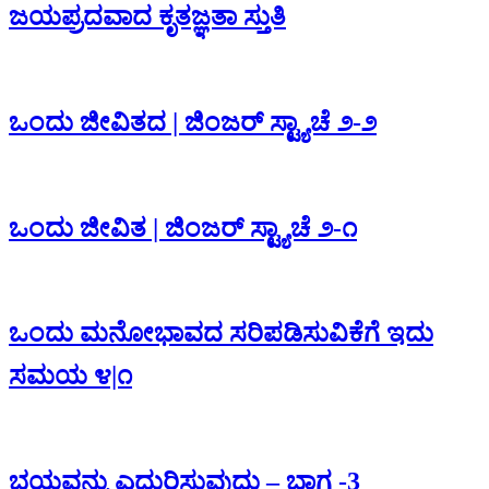
ಜಯಪ್ರದವಾದ ಕೃತಜ್ಞತಾ ಸ್ತುತಿ
ಒಂದು ಜೀವಿತದ | ಜಿಂಜರ್ ಸ್ಟ್ಯಾಚೆ ೨-೨
‌ಒಂದು ಜೀವಿತ | ಜಿಂಜರ್ ಸ್ಟ್ಯಾಚೆ ೨-೧
ಒಂದು ಮನೋಭಾವದ ಸರಿಪಡಿಸುವಿಕೆಗೆ ಇದು
ಸಮಯ ೪|೧
ಭಯವನ್ನು ಎದುರಿಸುವುದು – ಭಾಗ -3