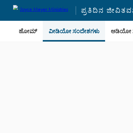
ಪ್ರತಿದಿನ ಜೀವಿತ
ಹೋಮ್
ವೀಡಿಯೋ ಸಂದೇಶಗಳು
ಆಡಿಯೋ 