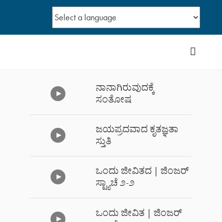
YouTub
ನಾನಾಗಿರುವುದಕ್ಕೆ
ಸಂತೋಷ
ಜಯಪ್ರದವಾದ ಕೃತಜ್ಞತಾ
ಸ್ತುತಿ
ಒಂದು ಜೀವಿತದ | ಜಿಂಜರ್
ಸ್ಟ್ಯಾಚೆ ೨-೨
‌ಒಂದು ಜೀವಿತ | ಜಿಂಜರ್