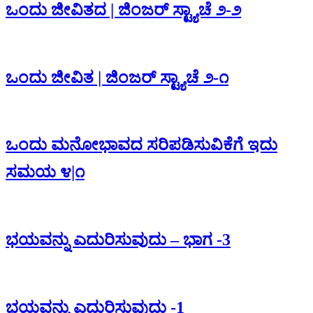
ಒಂದು ಜೀವಿತದ | ಜಿಂಜರ್ ಸ್ಟ್ಯಾಚೆ ೨-೨
‌ಒಂದು ಜೀವಿತ | ಜಿಂಜರ್ ಸ್ಟ್ಯಾಚೆ ೨-೧
ಒಂದು ಮನೋಭಾವದ ಸರಿಪಡಿಸುವಿಕೆಗೆ ಇದು
ಸಮಯ ೪|೧
ಭಯವನ್ನು ಎದುರಿಸುವುದು – ಭಾಗ -3
ಭಯವನ್ನು ಎದುರಿಸುವುದು -1