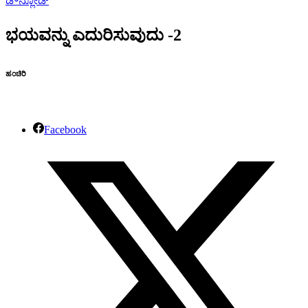
ಡೌನ್ಲೋಡ್
ಭಯವನ್ನು ಎದುರಿಸುವುದು -2
ಹಂಚಿರಿ
Facebook