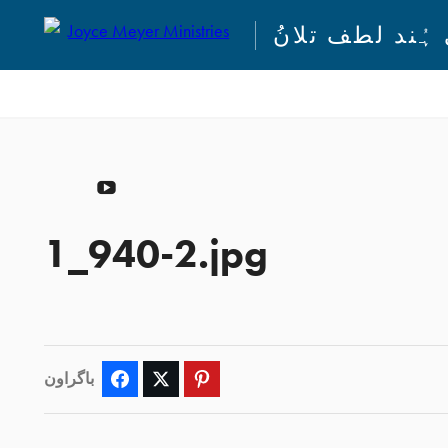
ہُند لطف تلانُ
YouTube
1_940-2.jpg
باگراون
Facebook
Twitter
Pinterest