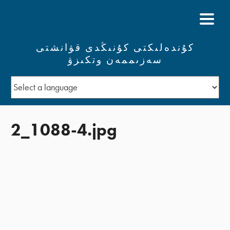
كۇندەلىكتى كۇنىڭدى قۋانشتى
سەزىممەن وتكىزۋ
2_1088-4.jpg