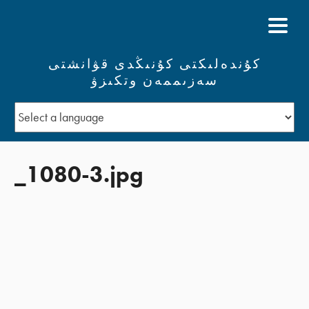
كۇندەلىكتى كۇنىڭدى قۋانشتى
سەزىممەن وتكىزۋ
_1080-3.jpg