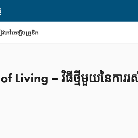
ៃ
វភៅអេឡិចត្រូនិក
iving – វិធីថ្មីមួយនៃការរ