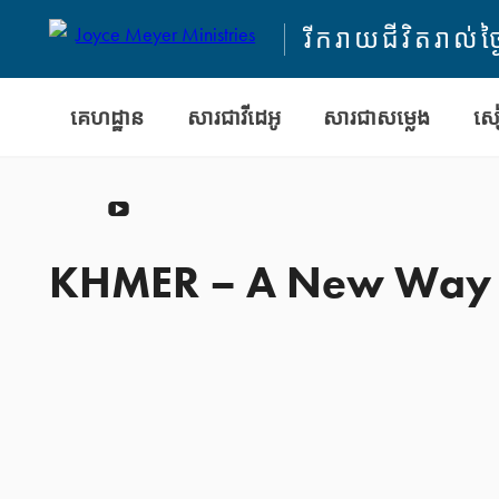
រីករាយជីវិតរាល់ថ្ង
គេហដ្ឋាន
សារជាវីដេអូ
សារជាសម្លេង
សៀ
YouTube
KHMER – A New Way of L