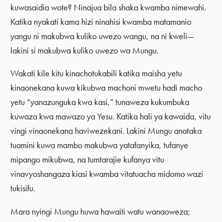
kuwasaidia wote? Ninajua bila shaka kwamba nimewahi.
Katika nyakati kama hizi ninahisi kwamba matamanio
yangu ni makubwa kuliko uwezo wangu, na ni kweli—
lakini si makubwa kuliko uwezo wa Mungu.
Wakati kile kitu kinachotukabili katika maisha yetu
kinaonekana kuwa kikubwa machoni mwetu hadi macho
yetu “yanazunguka kwa kasi,” tunaweza kukumbuka
kuwaza kwa mawazo ya Yesu. Katika hali ya kawaida, vitu
vingi vinaonekana haviwezekani. Lakini Mungu anataka
tuamini kuwa mambo makubwa yatafanyika, tufanye
mipango mikubwa, na tumtarajie kufanya vitu
vinavyoshangaza kiasi kwamba vitatuacha midomo wazi
tukisifu.
Mara nyingi Mungu huwa hawaiti watu wanaoweza;