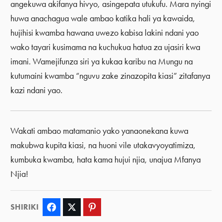
angekuwa akifanya hivyo, asingepata utukufu. Mara nyingi
huwa anachagua wale ambao katika hali ya kawaida,
hujihisi kwamba hawana uwezo kabisa lakini ndani yao
wako tayari kusimama na kuchukua hatua za ujasiri kwa
imani. Wamejifunza siri ya kukaa karibu na Mungu na
kutumaini kwamba “nguvu zake zinazopita kiasi” zitafanya
kazi ndani yao.
Wakati ambao matamanio yako yanaonekana kuwa
makubwa kupita kiasi, na huoni vile utakavyoyatimiza,
kumbuka kwamba, hata kama hujui njia, unajua Mfanya
Njia!
SHIRIKI
Facebook
Twitter
Pinterest