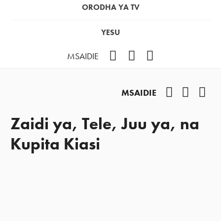
ORODHA YA TV
YESU
Facebook
Instagram
YouTube
MSAIDIE
Facebook
Instag
You
MSAIDIE
Zaidi ya, Tele, Juu ya, na
Kupita Kiasi