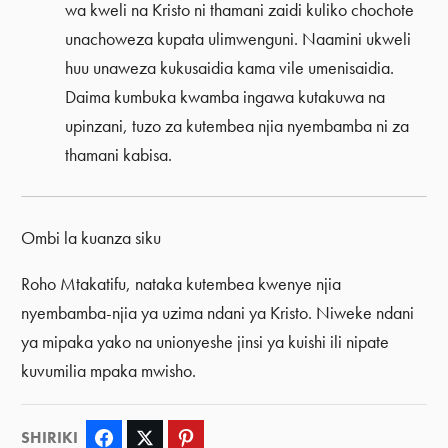
wa kweli na Kristo ni thamani zaidi kuliko chochote
unachoweza kupata ulimwenguni. Naamini ukweli
huu unaweza kukusaidia kama vile umenisaidia.
Daima kumbuka kwamba ingawa kutakuwa na
upinzani, tuzo za kutembea njia nyembamba ni za
thamani kabisa.
Ombi la kuanza siku
Roho Mtakatifu, nataka kutembea kwenye njia
nyembamba-njia ya uzima ndani ya Kristo. Niweke ndani
ya mipaka yako na unionyeshe jinsi ya kuishi ili nipate
kuvumilia mpaka mwisho.
SHIRIKI
Facebook
Twitter
Pinterest