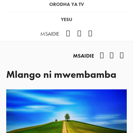
ORODHA YA TV
YESU
Facebook
Instagram
YouTube
MSAIDIE
Facebook
Instag
You
MSAIDIE
Mlango ni mwembamba