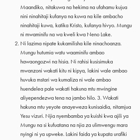
Maandiko, nitakuwa na hekima na ufahamu kujua
nini ninahitaji kufanya na kuwa na kile ambacho
ninahitaji kuwa, katika Kristo, kufanya hivyo. Mungu
ni mwaminifu na wa kweli kwa Neno Lake.
Ni lazima nipate kukamilisha kile ninachoanza.
Mungu hutumia watu waaminifu ambao
hawaongozwi na hisia. Ni rahisi kusisimuka
mwanzoni wakati kitu ni kipya, lakini wale ambao
huvuka mstari wa kumaliza ni wale ambao
huendelea pale wakati hakuna mtu mwingine
aliyependezwa tena na jambo hilo. 3. Wakati
hakuna mtu yeyote anayeweza kunisaidia, nitamjua
Yesu vizuri. Njia nyembamba ya kuishi kwa ajili ya
Mungu na si kufuatana na njia za ulimwengu mara
nyingi ni ya upweke. Lakini faida ya kupata urafiki