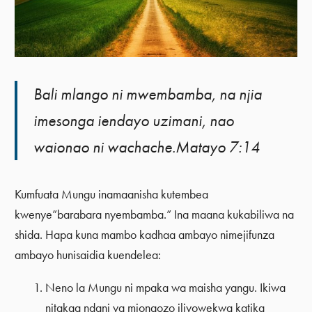
Bali mlango ni mwembamba, na njia
imesonga iendayo uzimani, nao
waionao ni wachache.Matayo 7:14
Kumfuata Mungu inamaanisha kutembea
kwenye”barabara nyembamba.” Ina maana kukabiliwa na
shida. Hapa kuna mambo kadhaa ambayo nimejifunza
ambayo hunisaidia kuendelea:
Neno la Mungu ni mpaka wa maisha yangu. Ikiwa
nitakaa ndani ya miongozo iliyowekwa katika