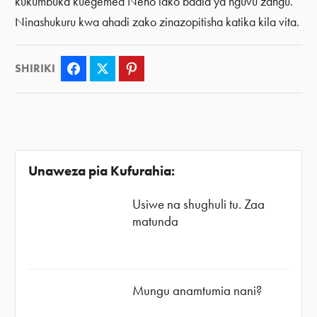
kukumbuka kuegemea Neno lako badla ya nguvu zangu.
Ninashukuru kwa ahadi zako zinazopitisha katika kila vita.
SHIRIKI
Facebook
Twitter
Pinterest
Unaweza pia Kufurahia:
Usiwe na shughuli tu. Zaa
matunda
Mungu anamtumia nani?