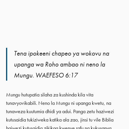
Tena ipokeeni chapeo ya wokovu na
upanga wa Roho ambao ni neno la
Mungu. WAEFESO 6:17
Mungu hutupatia silaha za kushinda kila vita
tunavyovikabili. Neno la Mungu ni upanga kwetu, na
tunaweza kuutumia dhidi ya adui. Panga zetu haziwezi
kutusaidia tukiziweka katika ala zao, jinsi tu vile Biblia
haiwezi kutusaidia zikikaa kwenye rafu na kukusanya