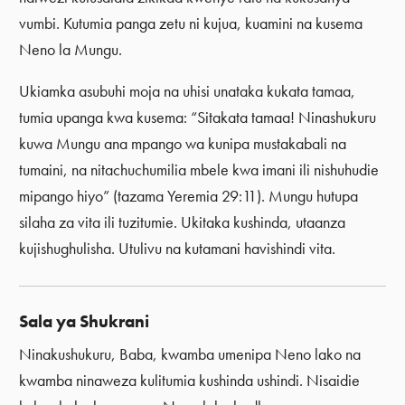
vumbi. Kutumia panga zetu ni kujua, kuamini na kusema
Neno la Mungu.
Ukiamka asubuhi moja na uhisi unataka kukata tamaa,
tumia upanga kwa kusema: “Sitakata tamaa! Ninashukuru
kuwa Mungu ana mpango wa kunipa mustakabali na
tumaini, na nitachuchumilia mbele kwa imani ili nishuhudie
mipango hiyo” (tazama Yeremia 29:11). Mungu hutupa
silaha za vita ili tuzitumie. Ukitaka kushinda, utaanza
kujishughulisha. Utulivu na kutamani havishindi vita.
Sala ya Shukrani
Ninakushukuru, Baba, kwamba umenipa Neno lako na
kwamba ninaweza kulitumia kushinda ushindi. Nisaidie