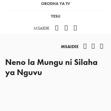
ORODHA YA TV
YESU
Facebook
Instagram
YouTube
MSAIDIE
Facebook
Instag
You
MSAIDIE
Neno la Mungu ni Silaha
ya Nguvu