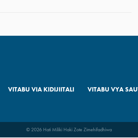
VITABU VIA KIDIJIITALI
VITABU VYA SAU
© 2026 Hati Miliki Haki Zote Zimehifadhiwa