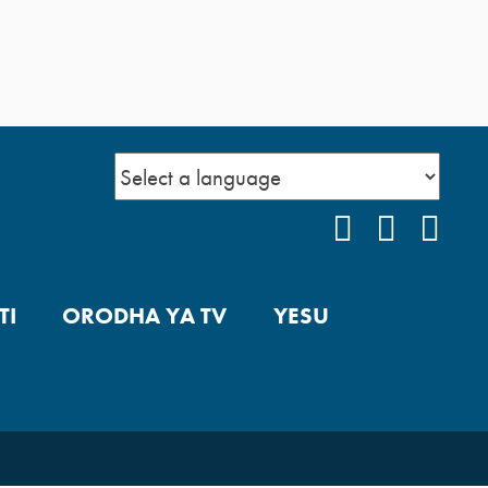
FACEBOOK
INSTAG
YOU
TI
ORODHA YA TV
YESU