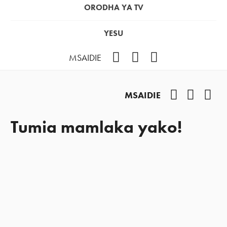
ORODHA YA TV
YESU
Facebook
Instagram
YouTube
MSAIDIE
Facebook
Instag
You
MSAIDIE
Tumia mamlaka yako!