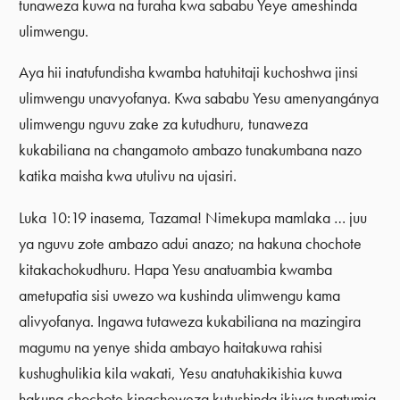
tunaweza kuwa na furaha kwa sababu Yeye ameshinda
ulimwengu.
Aya hii inatufundisha kwamba hatuhitaji kuchoshwa jinsi
ulimwengu unavyofanya. Kwa sababu Yesu amenyangánya
ulimwengu nguvu zake za kutudhuru, tunaweza
kukabiliana na changamoto ambazo tunakumbana nazo
katika maisha kwa utulivu na ujasiri.
Luka 10:19 inasema, Tazama! Nimekupa mamlaka … juu
ya nguvu zote ambazo adui anazo; na hakuna chochote
kitakachokudhuru. Hapa Yesu anatuambia kwamba
ametupatia sisi uwezo wa kushinda ulimwengu kama
alivyofanya. Ingawa tutaweza kukabiliana na mazingira
magumu na yenye shida ambayo haitakuwa rahisi
kushughulikia kila wakati, Yesu anatuhakikishia kuwa
hakuna chochote kinachoweza kutushinda ikiwa tunatumia