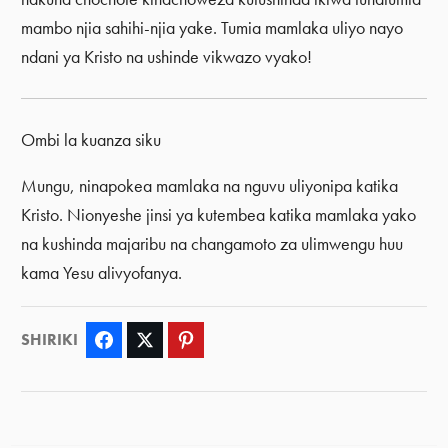
mambo njia sahihi-njia yake. Tumia mamlaka uliyo nayo
ndani ya Kristo na ushinde vikwazo vyako!
Ombi la kuanza siku
Mungu, ninapokea mamlaka na nguvu uliyonipa katika
Kristo. Nionyeshe jinsi ya kutembea katika mamlaka yako
na kushinda majaribu na changamoto za ulimwengu huu
kama Yesu alivyofanya.
SHIRIKI
Facebook
Twitter
Pinterest