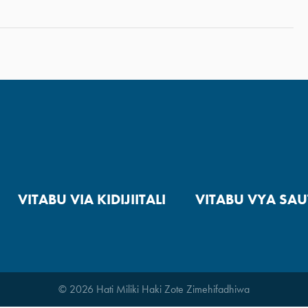
VITABU VIA KIDIJIITALI
VITABU VYA SAU
© 2026 Hati Miliki Haki Zote Zimehifadhiwa