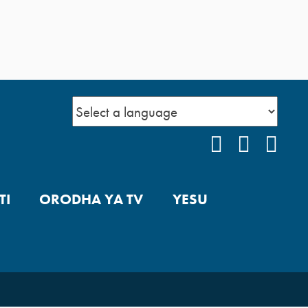
FACEBOOK
INSTAG
YOU
TI
ORODHA YA TV
YESU