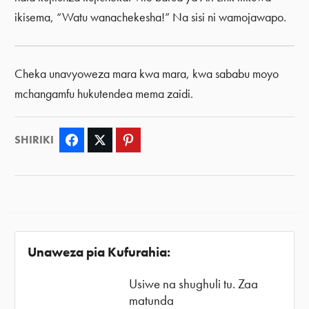
ikisema, “Watu wanachekesha!” Na sisi ni wamojawapo.
Cheka unavyoweza mara kwa mara, kwa sababu moyo
mchangamfu hukutendea mema zaidi.
SHIRIKI
Facebook
Twitter
Pinterest
Unaweza pia Kufurahia:
Usiwe na shughuli tu. Zaa
matunda