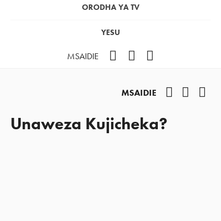
ORODHA YA TV
YESU
Facebook
Instagram
YouTube
MSAIDIE
Facebook
Instag
You
MSAIDIE
Unaweza Kujicheka?