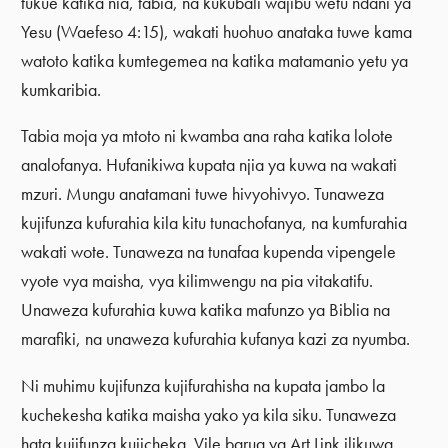
tukue katika nia, tabia, na kukubali wajibu wetu ndani ya
Yesu (Waefeso 4:15), wakati huohuo anataka tuwe kama
watoto katika kumtegemea na katika matamanio yetu ya
kumkaribia.
Tabia moja ya mtoto ni kwamba ana raha katika lolote
analofanya. Hufanikiwa kupata njia ya kuwa na wakati
mzuri. Mungu anatamani tuwe hivyohivyo. Tunaweza
kujifunza kufurahia kila kitu tunachofanya, na kumfurahia
wakati wote. Tunaweza na tunafaa kupenda vipengele
vyote vya maisha, vya kilimwengu na pia vitakatifu.
Unaweza kufurahia kuwa katika mafunzo ya Biblia na
marafiki, na unaweza kufurahia kufanya kazi za nyumba.
Ni muhimu kujifunza kujifurahisha na kupata jambo la
kuchekesha katika maisha yako ya kila siku. Tunaweza
hata kujifunza kujicheka. Vile barua ya Art Link ilikuwa