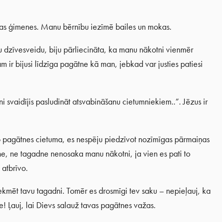
las ģimenes. Manu bērnību iezīmē bailes un mokas.
gu dzīvesveidu, biju pārliecināta, ka manu nākotni vienmēr
ir bijusi līdzīga pagātne kā man, jebkad var justies patiesi
svaidījis pasludināt atsvabināšanu cietumniekiem..”. Jēzus ir
o pagātnes cietuma, es nespēju piedzīvot nozīmīgas pārmaiņas
e, ne tagadne nenosaka manu nākotni, ja vien es pati to
 atbrīvo.
tekmēt tavu tagadni. Tomēr es drosmīgi tev saku – nepieļauj, ka
 Ļauj, lai Dievs salauž tavas pagātnes važas.