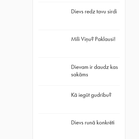
Dievs redz tavu sirdi
Mīli Viņu? Paklausi!
Dievam ir daudz kas
sakāms
Kā iegūt gudrību?
Dievs runā konkrēti