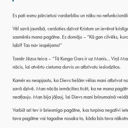
Es pati esmu pārcietusi vardarbību un nāku no nefunkcionā
Vēl savā jaunībā, cenšoties dzīvot Kristum un ievērot kristī
sasmērēs mana pagātne. Es domāju – “Kā gan cilvēks, kuram 
labi? Tas nav iespējams!”
Tomēr Jēzus teica – “Tā Kunga Gars ir uz Manis… Viņš Mani 
nācis, lai atvērtu cietuma durvis un atbrīvotu ieslodzītos.
Kamēr es neapjautu, ka Dievs tiešām vēlas mani atbrīvot n
savā dzīvē. Man nācās iemācīties ticēt, ka ne mana pagātn
neatļauju. Man bija jāļauj, lai Dievs mani brīnumainā veidā
Varbūt arī tev ir briesmīga pagātne, kas turpina negatīvi ie
tava pagātne vai tagadne nosaka to, kāda būs tava nākotne!