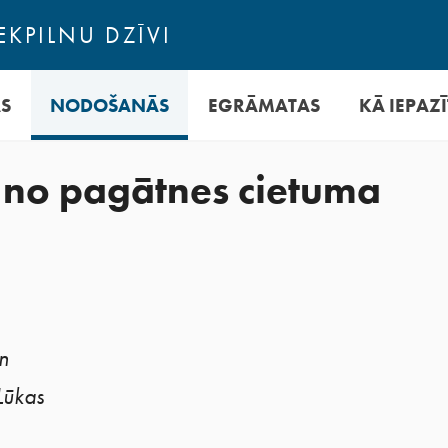
EKPILNU DZĪVI
AS
NODOŠANĀS
EGRĀMATAS
KĀ IEPAZĪ
t no pagātnes cietuma
n
Lūkas