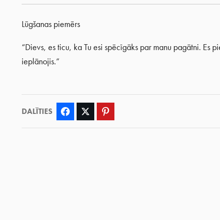
Lūgšanas piemērs
“Dievs, es ticu, ka Tu esi spēcīgāks par manu pagātni. Es pi
ieplānojis.”
DALĪTIES
Facebook
Twitter
Pinterest