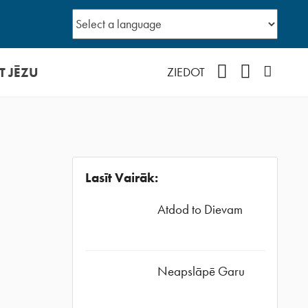
T JĒZU
Facebook
YouTube
Instagr
ZIEDOT
Lasīt Vairāk:
Atdod to Dievam
Neapslāpē Garu