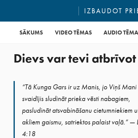
IZBAUDOT PRI
SĀKUMS
VIDEO TĒMAS
AUDIO TĒM
Dievs var tevi atbrīvo
“Tā Kunga Gars ir uz Manis, jo Viņš Mani
svaidījis sludināt prieka vēsti nabagiem,
pasludināt atsvabināšanu cietumniekiem u
akliem gaismu, satriektos palaist vaļā.” — 
4:18