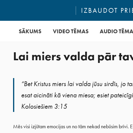
IZBAUDOT PRI
SĀKUMS
VIDEO TĒMAS
AUDIO TĒM
Lai miers valda pār ta
“Bet Kristus miers lai valda jūsu sirdīs, jo t
esat aicināti kā viena miesa; esiet pateicīg
Kolosiešiem 3:15
Mēs visi izjūtam emocijas un no tām nekad nebūsim brīvi. Es