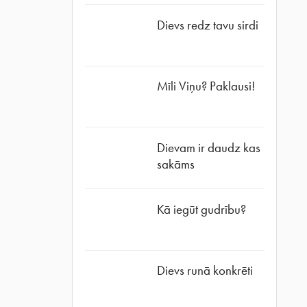
Dievs redz tavu sirdi
Mīli Viņu? Paklausi!
Dievam ir daudz kas
sakāms
Kā iegūt gudrību?
Dievs runā konkrēti