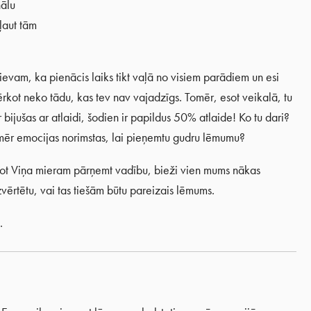
nālu
 ļaut tām
Dievam, ka pienācis laiks tikt vaļā no visiem parādiem un esi
rkot neko tādu, kas tev nav vajadzīgs. Tomēr, esot veikalā, tu
bijušas ar atlaidi, šodien ir papildus 50% atlaide! Ko tu dari?
mēr emocijas norimstas, lai pieņemtu gudru lēmumu?
ujot Viņa mieram pārņemt vadību, bieži vien mums nākas
vērtētu, vai tas tiešām būtu pareizais lēmums.
.