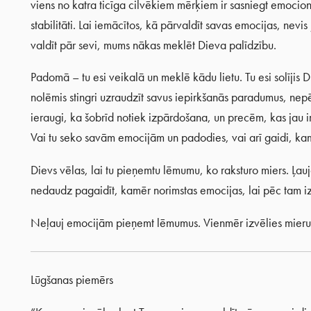
viens no katra ticīga cilvēkiem mērķiem ir sasniegt emocio
stabilitāti. Lai iemācītos, kā pārvaldīt savas emocijas, nevis
valdīt pār sevi, mums nākas meklēt Dieva palīdzību.
Padomā – tu esi veikalā un meklē kādu lietu. Tu esi solījis 
nolēmis stingri uzraudzīt savus iepirkšanās paradumus, nepē
ieraugi, ka šobrīd notiek izpārdošana, un precēm, kas jau ir 
Vai tu seko savām emocijām un padodies, vai arī gaidi, ka
Dievs vēlas, lai tu pieņemtu lēmumu, ko raksturo miers. Ļa
nedaudz pagaidīt, kamēr norimstas emocijas, lai pēc tam iz
Neļauj emocijām pieņemt lēmumus. Vienmēr izvēlies mieru
Lūgšanas piemērs