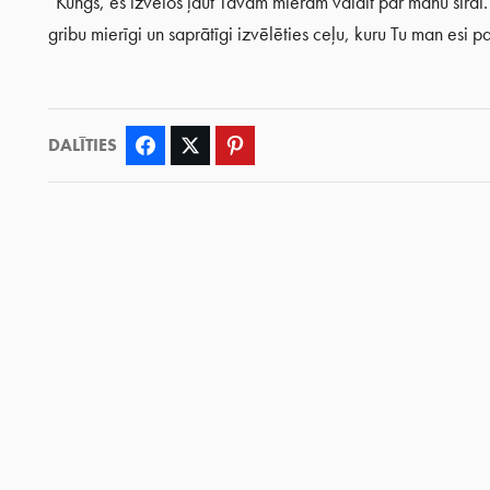
“Kungs, es izvēlos ļaut Tavam mieram valdīt pār manu sirdi
gribu mierīgi un saprātīgi izvēlēties ceļu, kuru Tu man esi p
DALĪTIES
Facebook
Twitter
Pinterest