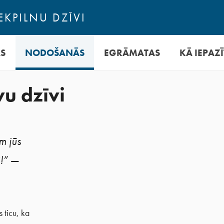
EKPILNU DZĪVI
AS
NODOŠANĀS
EGRĀMATAS
KĀ IEPAZĪ
vu dzīvi
am jūs
i!” —
 ticu, ka