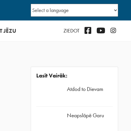
T JĒZU
Facebook
YouTube
Instagr
ZIEDOT
Lasīt Vairāk:
Atdod to Dievam
Neapslāpē Garu