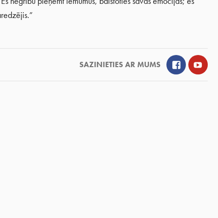
. Es negribu pieņemt lēmumus, balstoties savās emocijās; es
aredzējis.”
Facebook
YouT
SAZINIETIES AR MUMS